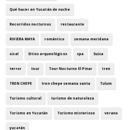
Qué hacer en Yucatán de noche
Recorridos nocturnos
restaurante
RIVIERA MAYA
romántico
semana meridana
sisal
Sitios arqueológicos
spa
Suiza
terror
tour
Tour Nocturno El Pinar
tren
TREN CHEPE
tren chepe semana santa
Tulum
Turismo cultural
turismo de naturaleza
Turismo en Yucatán
Turismo misterioso
verano
yucatán