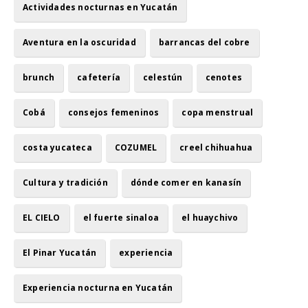
Actividades nocturnas en Yucatán
Aventura en la oscuridad
barrancas del cobre
brunch
cafetería
celestún
cenotes
Cobá
consejos femeninos
copa menstrual
costa yucateca
COZUMEL
creel chihuahua
Cultura y tradición
dónde comer en kanasín
EL CIELO
el fuerte sinaloa
el huaychivo
El Pinar Yucatán
experiencia
Experiencia nocturna en Yucatán